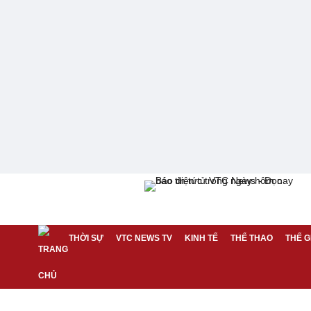
THỜI SỰ
VTC NEWS TV
KINH TẾ
THỂ THAO
THẾ G