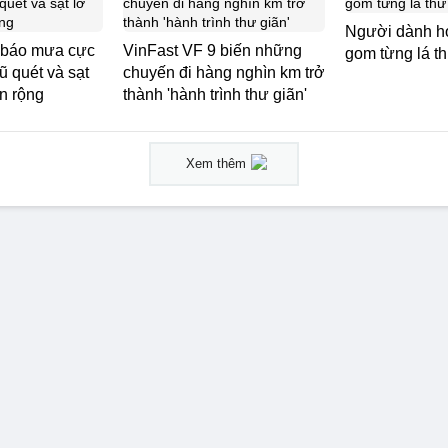
Người dành h
 báo mưa cực
VinFast VF 9 biến những
gom từng lá thư
ũ quét và sạt
chuyến đi hàng nghìn km trở
ện rộng
thành 'hành trình thư giãn'
Xem thêm