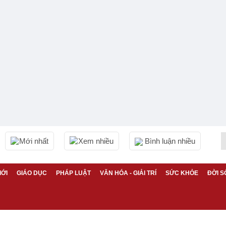
Mới nhất
Xem nhiều
Bình luận nhiều
IỚI
GIÁO DỤC
PHÁP LUẬT
VĂN HÓA - GIẢI TRÍ
SỨC KHỎE
ĐỜI S