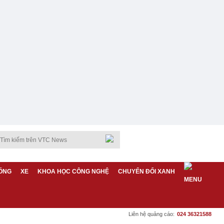
ỐNG
XE
KHOA HỌC CÔNG NGHỆ
CHUYỂN ĐỔI XANH
Liên hệ quảng cáo:
024 36321588