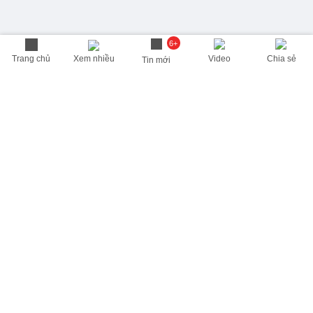
6+
Trang chủ
Xem nhiều
Video
Chia sẻ
Tin mới
THÔNG TIN HỮU ÍCH
Cập nhật nhanh các thông tin được quan tâm mỗi ngày