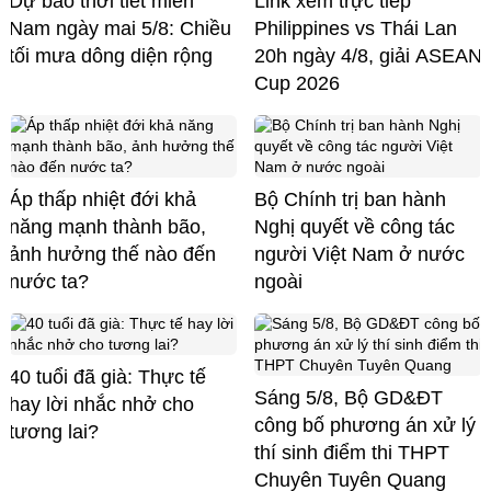
Dự báo thời tiết miền
Link xem trực tiếp
Nam ngày mai 5/8: Chiều
Philippines vs Thái Lan
tối mưa dông diện rộng
20h ngày 4/8, giải ASEAN
Cup 2026
Áp thấp nhiệt đới khả
Bộ Chính trị ban hành
năng mạnh thành bão,
Nghị quyết về công tác
ảnh hưởng thế nào đến
người Việt Nam ở nước
nước ta?
ngoài
40 tuổi đã già: Thực tế
Sáng 5/8, Bộ GD&ĐT
hay lời nhắc nhở cho
công bố phương án xử lý
tương lai?
thí sinh điểm thi THPT
Chuyên Tuyên Quang