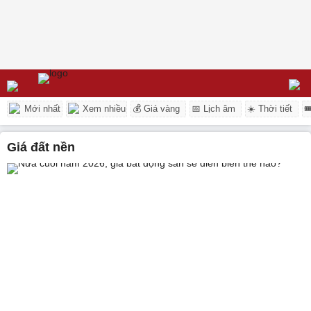
Mới nhất
Xem nhiều
💰 Giá vàng
📅 Lịch âm
☀️ Thời tiết

giá đất nền