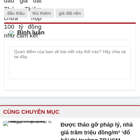
đấu thầu
thủ thiêm
giá đất nền
Bình luận
CÙNG CHUYÊN MỤC
Được tháo gỡ pháp lý, nhà
giá trăm triệu đồng/m² ‘đổ