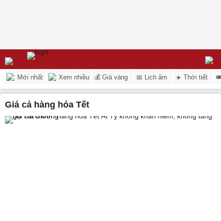
Mới nhất
Xem nhiều
💰 Giá vàng
📅 Lịch âm
☀️ Thời tiết

giá cả hàng hóa Tết