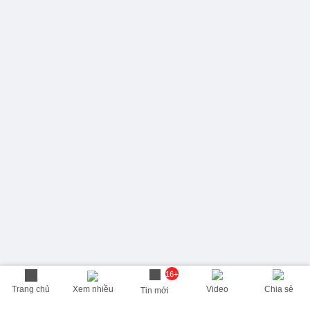
16+
Trang chủ
Xem nhiều
Video
Chia sẻ
Tin mới