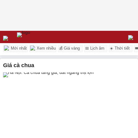
Mới nhất
Xem nhiều
💰 Giá vàng
📅 Lịch âm
☀️ Thời tiết

giá cà chua