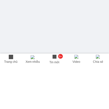
9+
Trang chủ
Xem nhiều
Video
Chia sẻ
Tin mới