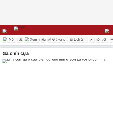
Mới nhất
Xem nhiều
💰 Giá vàng
📅 Lịch âm
☀️ Thời tiết

gà chín cựa