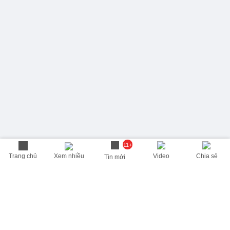
11+
Trang chủ
Xem nhiều
Video
Chia sẻ
Tin mới