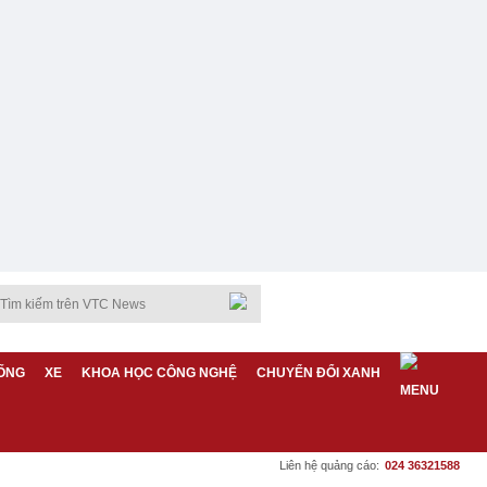
ỐNG
XE
KHOA HỌC CÔNG NGHỆ
CHUYỂN ĐỔI XANH
Liên hệ quảng cáo:
024 36321588