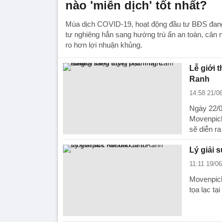
nào 'miễn dịch' tốt nhất?
Mùa dịch COVID-19, hoạt động đầu tư BĐS đang
tư nghiêng hẳn sang hướng trú ẩn an toàn, cân 
ro hơn lợi nhuận khủng.
Lễ giới 
Ranh
14:58 21/0
Ngày 22/0
Movenpick
sẽ diễn ra
Lý giải 
11:11 19/0
Movenpick
tọa lạc tạ