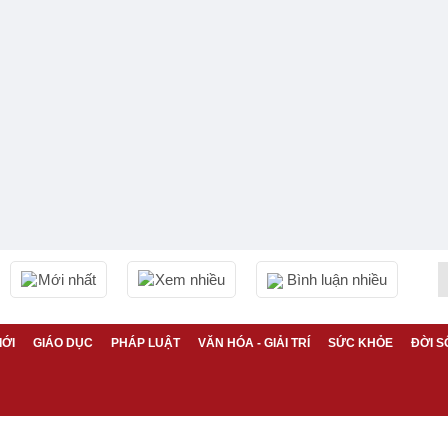
Mới nhất
Xem nhiều
Bình luận nhiều
IỚI
GIÁO DỤC
PHÁP LUẬT
VĂN HÓA - GIẢI TRÍ
SỨC KHỎE
ĐỜI S