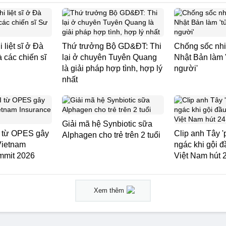
i liệt sĩ ở Đà
Thứ trưởng Bộ GD&ĐT: Thi
Chống sốc nhi
à các chiến sĩ
lại ở chuyên Tuyên Quang
Nhật Bản làm '
là giải pháp hợp tình, hợp lý
người'
nhất
Giải mã hệ Synbiotic sữa
 từ OPES gây
Clip anh Tây '
Alphagen cho trẻ trên 2 tuổi
Vietnam
ngác khi gội 
mmit 2026
Việt Nam hút 2
Xem thêm