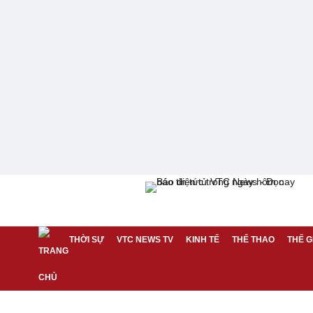
THỜI SỰ
VTC NEWS TV
KINH TẾ
THỂ THAO
THẾ G