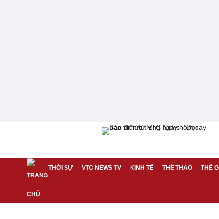
THỜI SỰ
VTC NEWS TV
KINH TẾ
THỂ THAO
THẾ G