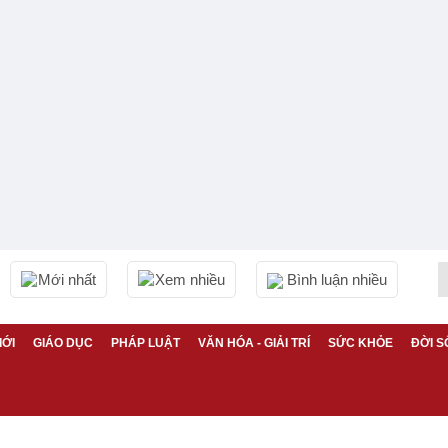
Mới nhất
Xem nhiều
Bình luận nhiều
IỚI
GIÁO DỤC
PHÁP LUẬT
VĂN HÓA - GIẢI TRÍ
SỨC KHỎE
ĐỜI S