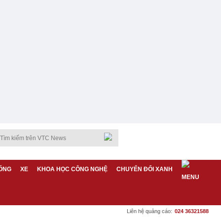
ỐNG
XE
KHOA HỌC CÔNG NGHỆ
CHUYỂN ĐỔI XANH
Liên hệ quảng cáo:
024 36321588