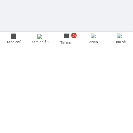
19+
Trang chủ
Xem nhiều
Video
Chia sẻ
Tin mới
THÔNG TIN HỮU ÍCH