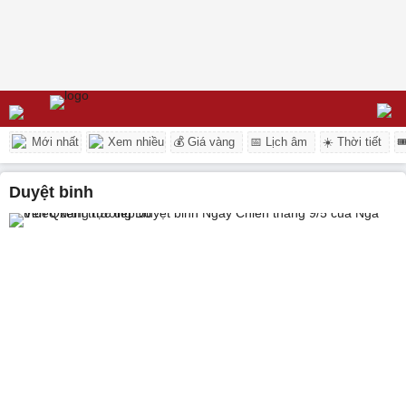
Mới nhất
Xem nhiều
💰 Giá vàng
📅 Lịch âm
☀️ Thời tiết

duyệt binh