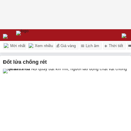
Mới nhất
Xem nhiều
💰 Giá vàng
📅 Lịch âm
☀️ Thời tiết

đốt lửa chống rét