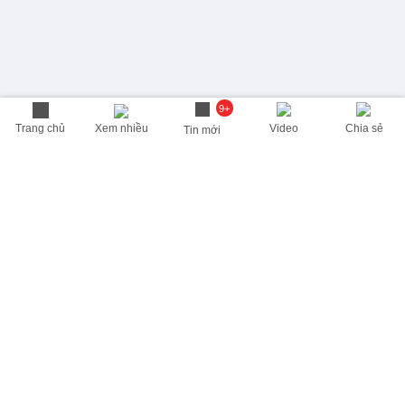
9+
Trang chủ
Xem nhiều
Video
Chia sẻ
Tin mới
THÔNG TIN HỮU ÍCH