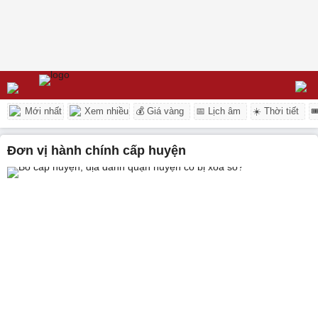
Mới nhất
Xem nhiều
💰 Giá vàng
📅 Lịch âm
☀️ Thời tiết

đơn vị hành chính cấp huyện