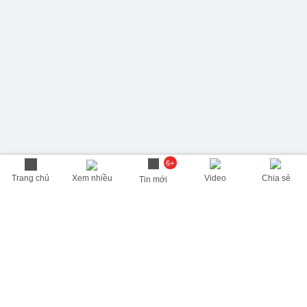
6+
Trang chủ
Xem nhiều
Video
Chia sẻ
Tin mới