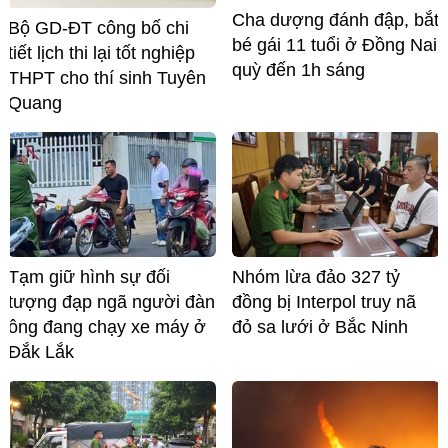
Cha dượng đánh đập, bắt
Bộ GD-ĐT công bố chi
bé gái 11 tuổi ở Đồng Nai
tiết lịch thi lại tốt nghiệp
quỳ đến 1h sáng
THPT cho thí sinh Tuyên
Quang
Tạm giữ hình sự đối
Nhóm lừa đảo 327 tỷ
tượng đạp ngã người đàn
đồng bị Interpol truy nã
ông đang chạy xe máy ở
đỏ sa lưới ở Bắc Ninh
Đắk Lắk