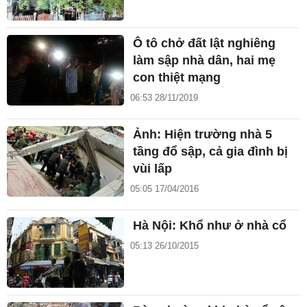
Ô tô chở đất lật nghiêng
làm sập nhà dân, hai mẹ
con thiệt mạng
06:53 28/11/2019
Ảnh: Hiện trường nhà 5
tầng đổ sập, cả gia đình bị
vùi lấp
05:05 17/04/2016
Hà Nội: Khổ như ở nhà cổ
05:13 26/10/2015