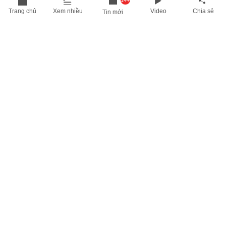
14+
Trang chủ
Xem nhiều
Video
Chia sẻ
Tin mới
THÔNG TIN HỮU ÍCH
Cập nhật nhanh các thông tin được quan tâm mỗi ngày
Lịch âm hôm nay
Dự báo thời tiết hôm nay