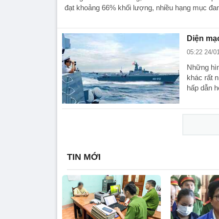
đạt khoảng 66% khối lượng, nhiều hạng mục đan
Diện mạ
05:22 24/0
Những hìn
khác rất 
hấp dẫn h
TIN MỚI