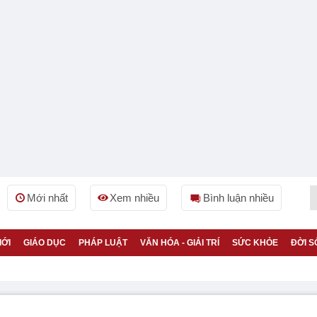
Mới nhất
Xem nhiều
Bình luận nhiều
IỚI
GIÁO DỤC
PHÁP LUẬT
VĂN HÓA - GIẢI TRÍ
SỨC KHỎE
ĐỜI S