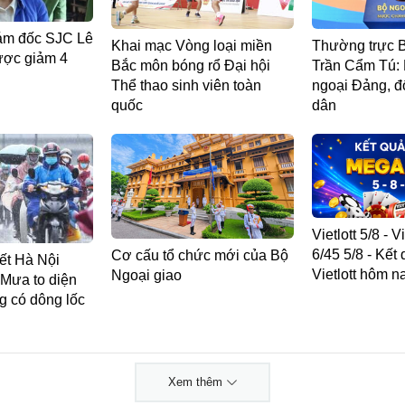
ám đốc SJC Lê
Khai mạc Vòng loại miền
Thường trực B
ược giảm 4
Bắc môn bóng rổ Đại hội
Trần Cẩm Tú: 
Thể thao sinh viên toàn
ngoại Đảng, đ
quốc
dân
Vietlott 5/8 - 
6/45 5/8 - Kết
Cơ cấu tổ chức mới của Bộ
iết Hà Nội
Vietlott hôm n
Ngoại giao
 Mưa to diện
g có dông lốc
Xem thêm