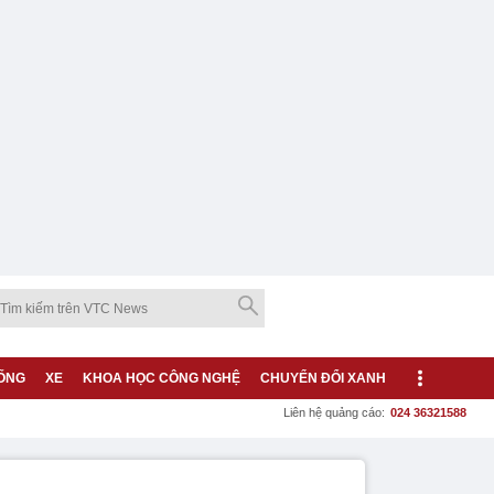
ỐNG
XE
KHOA HỌC CÔNG NGHỆ
CHUYỂN ĐỔI XANH
Liên hệ quảng cáo:
024 36321588