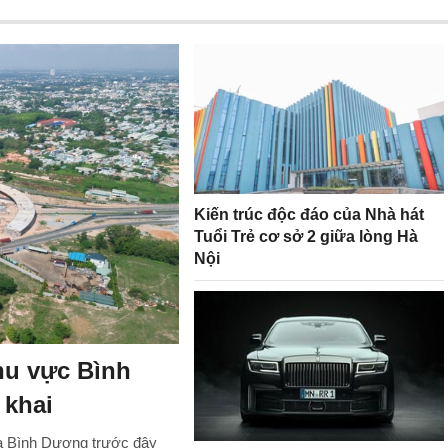
Kiến trúc độc đáo của Nhà hát
Tuổi Trẻ cơ sở 2 giữa lòng Hà
Nội
hu vực Bình
 khai
a Bình Dương trước đây