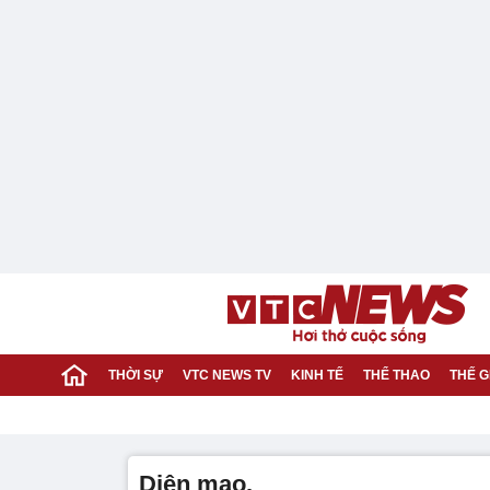
THỜI SỰ
VTC NEWS TV
KINH TẾ
THỂ THAO
THẾ G
diện mạo.