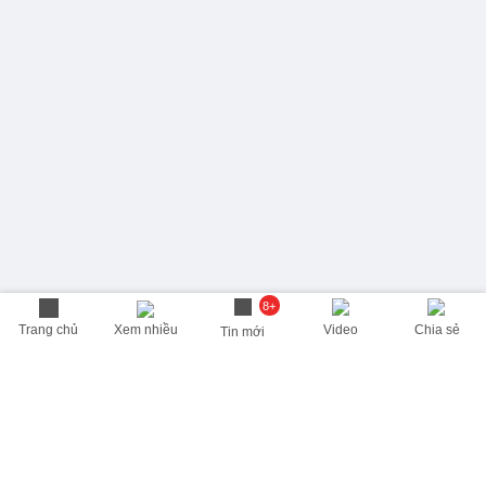
8+
Trang chủ
Xem nhiều
Video
Chia sẻ
Tin mới