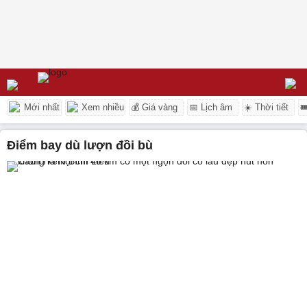
Mới nhất
Xem nhiều
💰 Giá vàng
📅 Lịch âm
☀️ Thời tiết

điểm bay dù lượn đồi bù