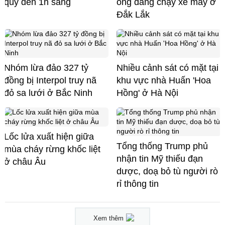
quỳ đến 1h sáng
ông đang chạy xe máy ở
Đắk Lắk
Nhóm lừa đảo 327 tỷ
Nhiều cảnh sát có mặt tại
đồng bị Interpol truy nã
khu vực nhà Huấn 'Hoa
đỏ sa lưới ở Bắc Ninh
Hồng' ở Hà Nội
Lốc lửa xuất hiện giữa
Tổng thống Trump phủ
mùa cháy rừng khốc liệt
nhận tin Mỹ thiếu đạn
ở châu Âu
dược, doạ bỏ tù người rò
rỉ thông tin
Xem thêm