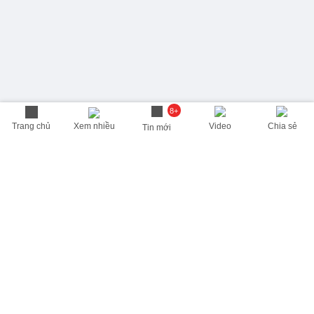
8+
Trang chủ
Xem nhiều
Video
Chia sẻ
Tin mới