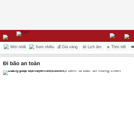
Mới nhất
Xem nhiều
💰 Giá vàng
📅 Lịch âm
☀️ Thời tiết

đi bão an toàn