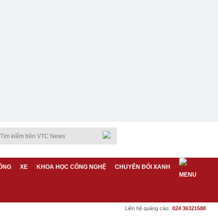
ỐNG
XE
KHOA HỌC CÔNG NGHỆ
CHUYỂN ĐỔI XANH
Liên hệ quảng cáo:
024 36321588