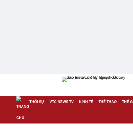
THỜI SỰ
VTC NEWS TV
KINH TẾ
THỂ THAO
THẾ G