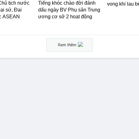
Chủ tịch nước
Tiếng khóc chào đời đánh
vong khi lau b
ại sứ, Đại
dấu ngày BV Phụ sản Trung
ớc ASEAN
ương cơ sở 2 hoạt động
Xem thêm