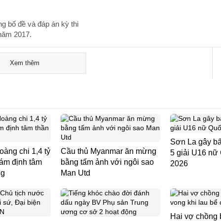
 bố đề và đáp án kỳ thi
năm 2017.
Xem thêm
Sơn La gây bấ
àng chi 1,4 tỷ
Cầu thủ Myanmar ăn mừng
5 giải U16 nữ
iám định tâm
bằng tấm ảnh với ngôi sao
2026
ng
Man Utd
Hai vợ chồng b