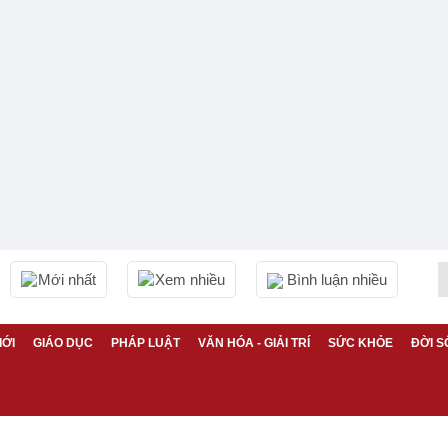
Mới nhất
Xem nhiều
Bình luận nhiều
IỚI
GIÁO DỤC
PHÁP LUẬT
VĂN HÓA - GIẢI TRÍ
SỨC KHỎE
ĐỜI S