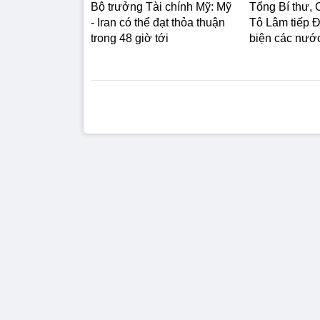
Bộ trưởng Tài chính Mỹ: Mỹ
Tổng Bí thư, 
- Iran có thể đạt thỏa thuận
Tô Lâm tiếp Đ
trong 48 giờ tới
biện các nư