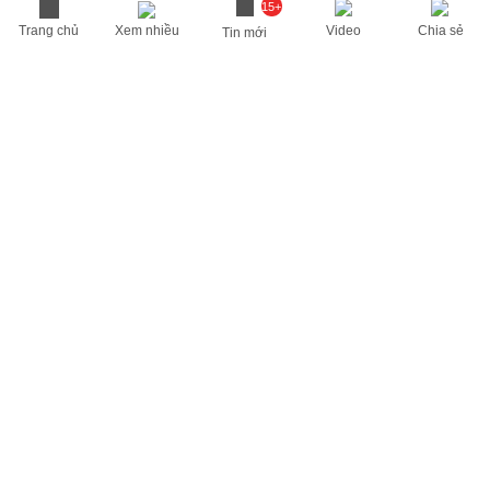
15+
Trang chủ
Xem nhiều
Video
Chia sẻ
Tin mới
THÔNG TIN HỮU ÍCH
Cập nhật nhanh các thông tin được quan tâm mỗi ngày
Lịch âm hôm nay
Dự báo thời tiết hôm nay