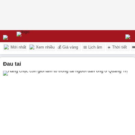
Mới nhất
Xem nhiều
💰 Giá vàng
📅 Lịch âm
☀️ Thời tiết

đau tai