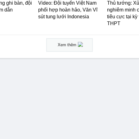
ng ghi bàn, đội
Video: Đội tuyển Việt Nam
Thủ tướng: Xử l
am dẫn
phối hợp hoàn hảo, Văn Vĩ
nghiêm minh c
sút tung lưới Indonesia
tiêu cực tại kỳ 
THPT
Xem thêm