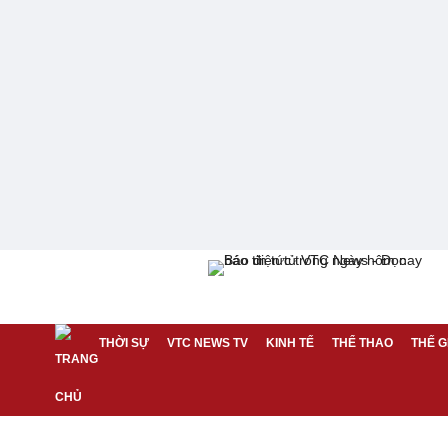
THỜI SỰ
VTC NEWS TV
KINH TẾ
THỂ THAO
THẾ G