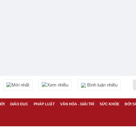
Mới nhất
Xem nhiều
Bình luận nhiều
IỚI
GIÁO DỤC
PHÁP LUẬT
VĂN HÓA - GIẢI TRÍ
SỨC KHỎE
ĐỜI S