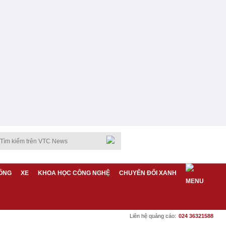
ỐNG
XE
KHOA HỌC CÔNG NGHỆ
CHUYỂN ĐỔI XANH
Liên hệ quảng cáo:
024 36321588