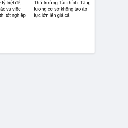
ý triệt để,
Thứ trưởng Tài chính: Tăng
ác vụ việc
lương cơ sở không tạo áp
thi tốt nghiệp
lực lớn lên giá cả