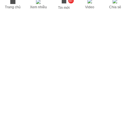
8+
Trang chủ
Xem nhiều
Video
Chia sẻ
Tin mới
THÔNG TIN HỮU ÍCH
Cập nhật nhanh các thông tin được quan tâm mỗi ngày
Lịch âm hôm nay
Dự báo thời tiết hôm nay