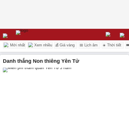
Mới nhất
Xem nhiều
💰 Giá vàng
📅 Lịch âm
☀️ Thời tiết

Danh thắng Non thiêng Yên Tử