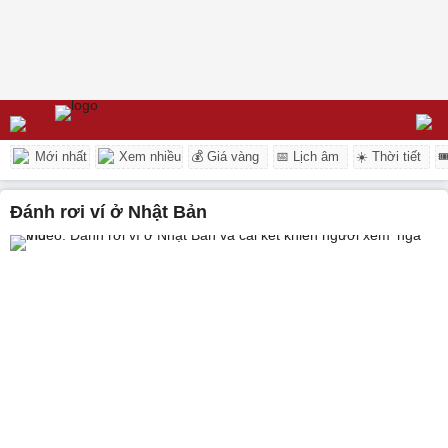
Mới nhất
Xem nhiều
💰 Giá vàng
📅 Lịch âm
☀️ Thời tiết

đánh rơi ví ở Nhật Bản