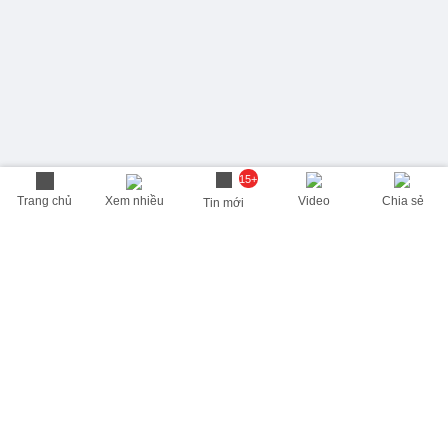
15+
Trang chủ
Xem nhiều
Video
Chia sẻ
Tin mới