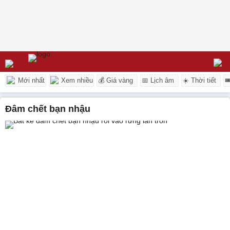
Mới nhất
Xem nhiều
💰 Giá vàng
📅 Lịch âm
☀️ Thời tiết

đâm chết bạn nhậu