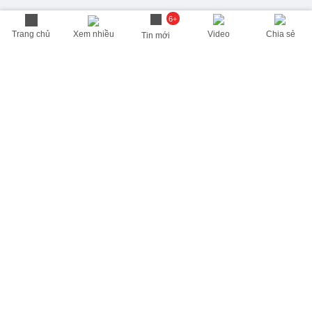
6+
Trang chủ
Xem nhiều
Video
Chia sẻ
Tin mới
THÔNG TIN HỮU ÍCH
Cập nhật nhanh các thông tin được quan tâm mỗi ngày
Lịch âm hôm nay