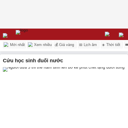
Mới nhất
Xem nhiều
💰 Giá vàng
📅 Lịch âm
☀️ Thời tiết

cứu học sinh đuối nước