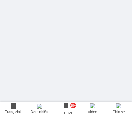
18+
Trang chủ
Xem nhiều
Video
Chia sẻ
Tin mới