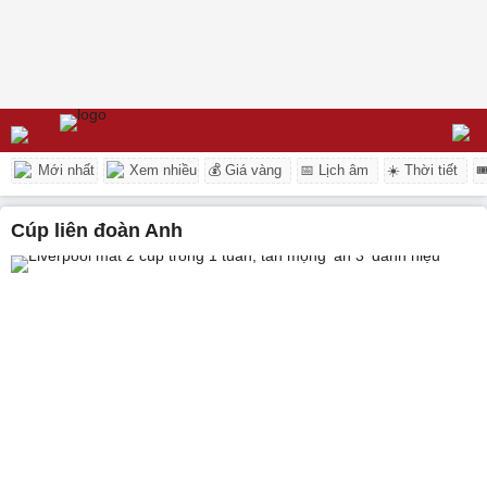
Mới nhất
Xem nhiều
💰 Giá vàng
📅 Lịch âm
☀️ Thời tiết

Cúp liên đoàn Anh