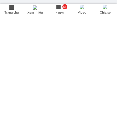
6+
Trang chủ
Xem nhiều
Video
Chia sẻ
Tin mới
THÔNG TIN HỮU ÍCH
Cập nhật nhanh các thông tin được quan tâm mỗi ngày
Lịch âm hôm nay