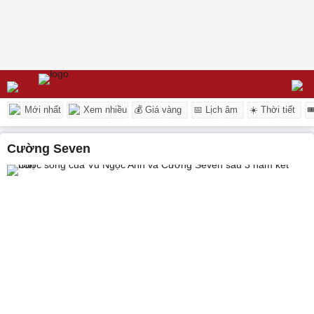
Mới nhất
Xem nhiều
💰 Giá vàng
📅 Lịch âm
☀️ Thời tiết

Cường Seven