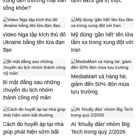
trung tâm thương mại vẫn
định BĐS giá trị thực
sống khỏe?
Video Nga tập kích thủ đô
Mỹ dùng ‘gần hết’ tên lửa
Ukraine bằng tên lửa đạn
tầm xa trong xung đột với
đạo
Iran
MediaMart xả hàng hè,
Bí mật đằng sau những
giảm đến 50% đón mùa
chuyến du lịch nhóm
tựu trường
thành công mỹ mãn
Cách đo huyết áp tại nhà
AI 'khuấy đảo' nhóm Big
giúp phát hiện sớm bất
Tech trong quý 2/2026