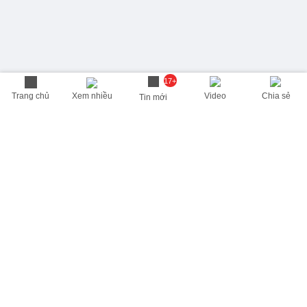
17+
Trang chủ
Xem nhiều
Video
Chia sẻ
Tin mới
THÔNG TIN HỮU ÍCH