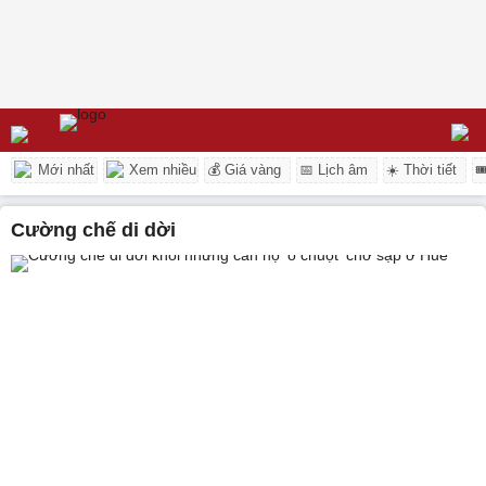
Mới nhất
Xem nhiều
💰 Giá vàng
📅 Lịch âm
☀️ Thời tiết

cường chế di dời