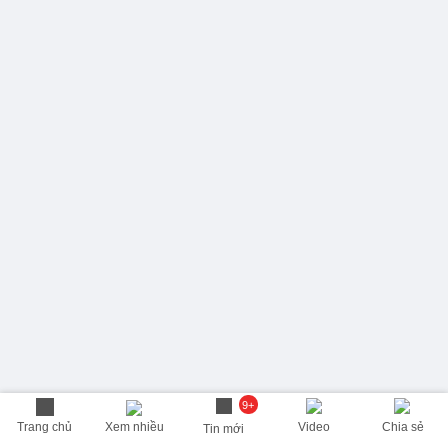
9+
Trang chủ
Xem nhiều
Video
Chia sẻ
Tin mới