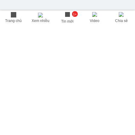
1+
Trang chủ
Xem nhiều
Video
Chia sẻ
Tin mới
THÔNG TIN HỮU ÍCH
Cập nhật nhanh các thông tin được quan tâm mỗi ngày
Lịch âm hôm nay