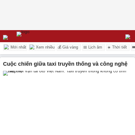
Mới nhất
Xem nhiều
💰 Giá vàng
📅 Lịch âm
☀️ Thời tiết

cuộc chiến giữa taxi truyền thống và công nghệ