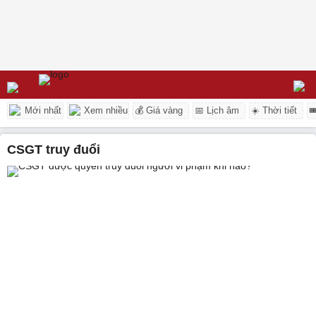
Mới nhất
Xem nhiều
💰 Giá vàng
📅 Lịch âm
☀️ Thời tiết

CSGT truy đuổi