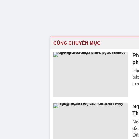
CÙNG CHUYÊN MỤC
Ph
ph
Ph
bất
cườ
Ng
Th
Ng
đầu
Đằ