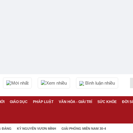
Mới nhất
Xem nhiều
Bình luận nhiều
IỚI
GIÁO DỤC
PHÁP LUẬT
VĂN HÓA - GIẢI TRÍ
SỨC KHỎE
ĐỜI S
G ĐẢNG
KỶ NGUYÊN VƯƠN MÌNH
GIẢI PHÓNG MIỀN NAM 30-4