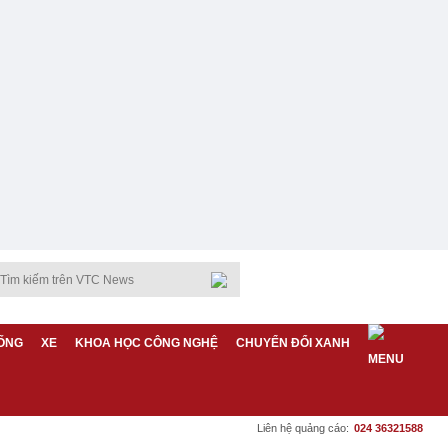
ỐNG
XE
KHOA HỌC CÔNG NGHỆ
CHUYỂN ĐỔI XANH
Liên hệ quảng cáo:
024 36321588