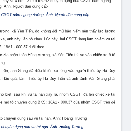
ủa CSGT nằm ngang đường. Ảnh: Người dân cung cấp
ương, xã Yên Tiến, do không đội mũ bảo hiểm nên thấy lực lượng
e, anh này liền bỏ chạy. Lúc này, hai CSGT đang làm nhiệm vụ tại
 18A1 - 000.37 đuổi theo.
c địa phận thôn Hùng Vương, xã Yên Tiến thì va vào chiếc xe ô tô
ờng.
 trên, anh Giang đã điều khiển xe tông vào người thiếu úy Hà Duy
 Hậu quả, làm Thiếu úy Hà Duy Tiến và anh Đinh Văn Giang phải
o biết, sau khi vụ tai nạn xảy ra, nhóm CSGT đã lên chiếc xe tải
 xe mô tô chuyên dụng BKS: 18A1 - 000.37 của nhóm CSGT trên để
ô chuyên dụng sau vụ tai nạn. Ảnh: Hoàng Trường