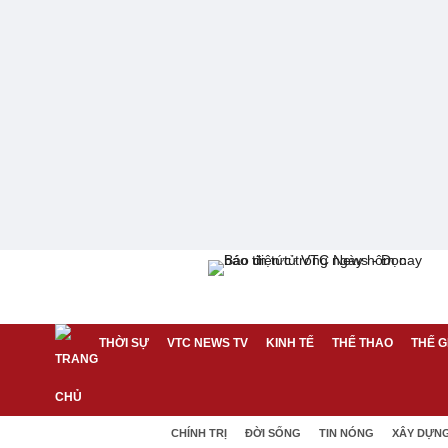
THỜI SỰ
VTC NEWS TV
KINH TẾ
THỂ THAO
THẾ G
CHÍNH TRỊ
ĐỜI SỐNG
TIN NÓNG
XÂY DỰN