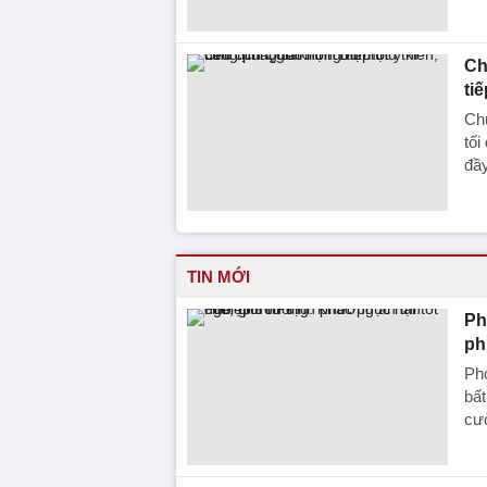
Ch
tiế
Chủ
tối
đầy
TIN MỚI
Ph
ph
Ph
bất
cườ