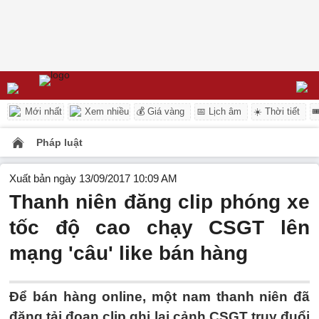
Mới nhất
Xem nhiều
💰 Giá vàng
📅 Lịch âm
☀️ Thời tiết

Pháp luật
Xuất bản ngày 13/09/2017 10:09 AM
Thanh niên đăng clip phóng xe
tốc độ cao chạy CSGT lên
mạng 'câu' like bán hàng
Để bán hàng online, một nam thanh niên đã
đăng tải đoạn clip ghi lại cảnh CSGT truy đuổi