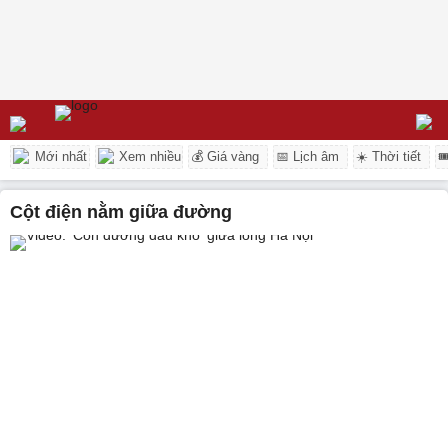
Mới nhất
Xem nhiều
💰 Giá vàng
📅 Lịch âm
☀️ Thời tiết

cột điện nằm giữa đường