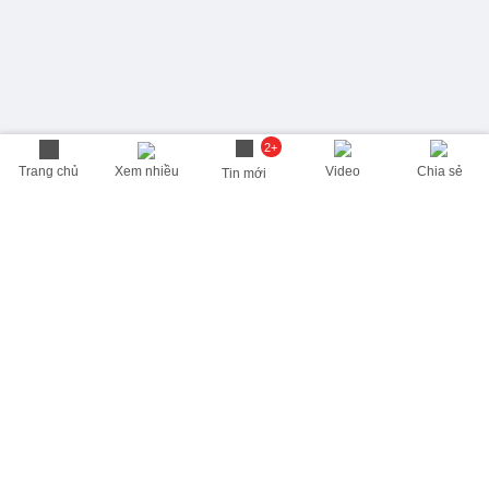
2+
Trang chủ
Xem nhiều
Video
Chia sẻ
Tin mới