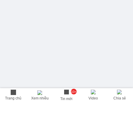
10+
Trang chủ
Xem nhiều
Video
Chia sẻ
Tin mới