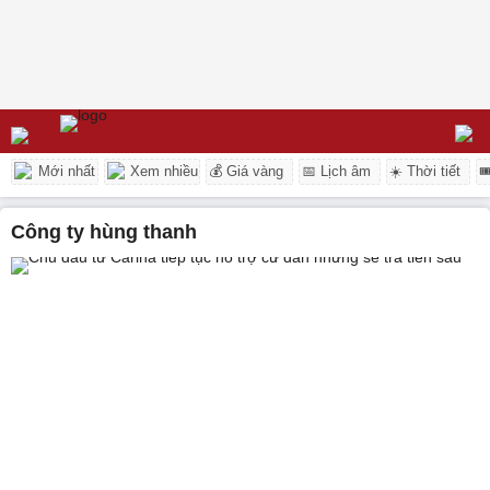
Mới nhất
Xem nhiều
💰 Giá vàng
📅 Lịch âm
☀️ Thời tiết

công ty hùng thanh