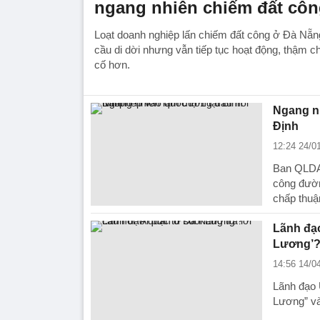
ngang nhiên chiếm đất cô
Loạt doanh nghiệp lấn chiếm đất công ở Đà Nẵng
cầu di dời nhưng vẫn tiếp tục hoạt động, thậm c
cố hơn.
Ngang nh
Định
12:24 24/0
Ban QLDA 
công đườn
chấp thuậ
Lãnh đạo
Lương’
14:56 14/0
Lãnh đạo 
Lương” và 