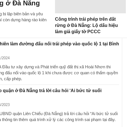
ng ở Đà Nẵng
 bị lập biên bản và yêu
Công trình trái phép trên đất
hí còn dựng hàng rào kiên
rừng ở Đà Nẵng: Lộ dấu hiệu
làm giả giấy tờ PCCC
iên làm đường đấu nối trái phép vào quốc lộ 1 tại Bình
1/2024
Đầu tư xây dựng và Phát triển quỹ đất thị xã Hoài Nhơn thi
g đấu nối vào quốc lộ 1 khi chưa được cơ quan có thẩm quyền
n, cấp phép.
 quận ở Đà Nẵng trả lời câu hỏi ‘Ai bức tử suối
?
4/2023
UBND quận Liên Chiểu (Đà Nẵng) trả lời câu hỏi “Ai bức tử suối
thông tin thêm quá trình xử lý các công trình sai phạm tại đây.