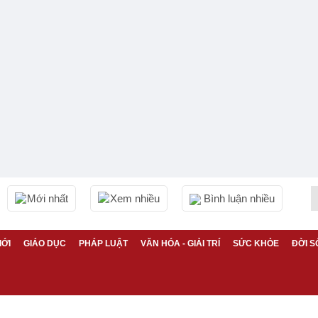
Mới nhất
Xem nhiều
Bình luận nhiều
IỚI
GIÁO DỤC
PHÁP LUẬT
VĂN HÓA - GIẢI TRÍ
SỨC KHỎE
ĐỜI S