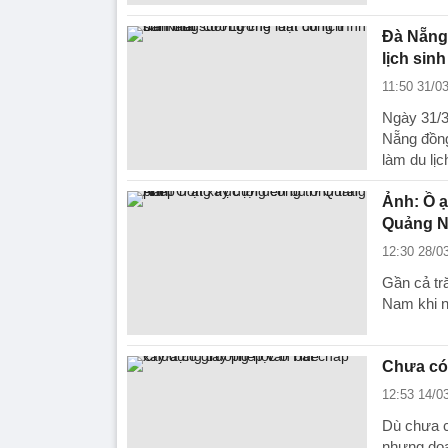
Đà Nẵng 
lịch sinh
11:50 31/0
Ngày 31/3
Nẵng đồng
làm du lịch
Ảnh: Ồ ạ
Quảng 
12:30 28/0
Gần cả tră
Nam khi n
Chưa có
12:53 14/0
Dù chưa c
nhưng doa