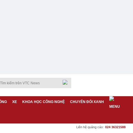
ỐNG
XE
KHOA HỌC CÔNG NGHỆ
CHUYỂN ĐỔI XANH
Liên hệ quảng cáo:
024 36321588