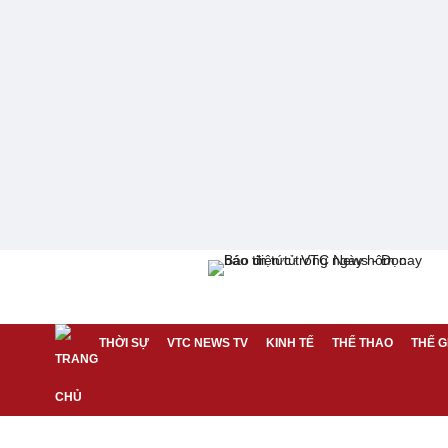
THỜI SỰ
VTC NEWS TV
KINH TẾ
THỂ THAO
THẾ G