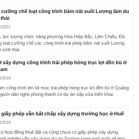
cưỡng chế loạt công trình băm nát suối Lương làm du
 thái
3/2023
, lực lượng chức năng phường Hòa Hiệp Bắc, Liên Chiểu, Đà
 loạt cưỡng chế các công trình trái phép băm nát suối Lương
 sinh thái.
t xây dựng công trình trái phép hòng trục lợi đền bù ở
Nam
3/2019
m công trình lén lút mọc trái phép hòng trục lợi đền bù ở Quảng
gười dân nghe phong thanh có dự án sắp sửa triển khai.
 giấy phép vẫn bất chấp xây dựng trường học ở Huế
3/2019
ó hợp đồng thuê đất và cũng chưa có giấy phép xây dựng
nh nghiệp vẫn xây dựng dự án Trường song ngữ quốc tế Học