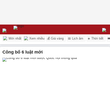
Mới nhất
Xem nhiều
💰 Giá vàng
📅 Lịch âm
☀️ Thời tiết

công bố 6 luật mới