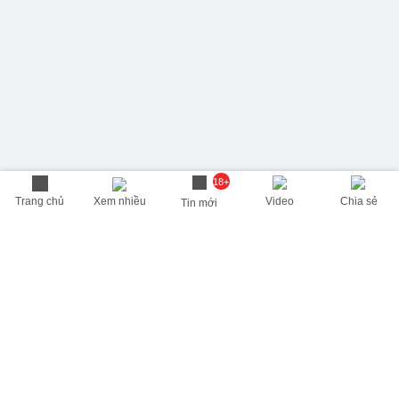
18+
Trang chủ
Xem nhiều
Video
Chia sẻ
Tin mới