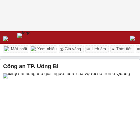
Mới nhất
Xem nhiều
💰 Giá vàng
📅 Lịch âm
☀️ Thời tiết

Công an TP. Uông Bí