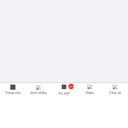
13+
Trang chủ
Xem nhiều
Video
Chia sẻ
Tin mới