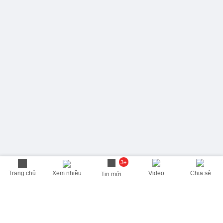
3+
Trang chủ
Xem nhiều
Video
Chia sẻ
Tin mới