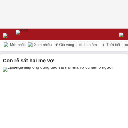
Mới nhất
Xem nhiều
💰 Giá vàng
📅 Lịch âm
☀️ Thời tiết

con rể sát hại mẹ vợ