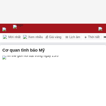
Mới nhất
Xem nhiều
💰 Giá vàng
📅 Lịch âm
☀️ Thời tiết

Cơ quan tình báo Mỹ