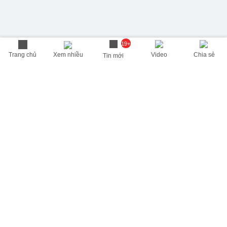
19+
Trang chủ
Xem nhiều
Video
Chia sẻ
Tin mới
THÔNG TIN HỮU ÍCH
Cập nhật nhanh các thông tin được quan tâm mỗi ngày