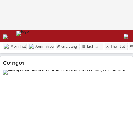
Mới nhất
Xem nhiều
💰 Giá vàng
📅 Lịch âm
☀️ Thời tiết

cơ ngơi