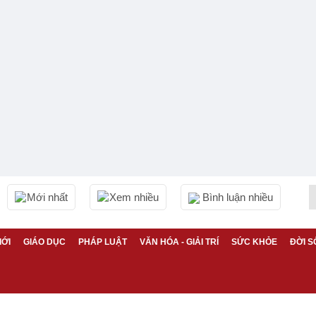
Mới nhất
Xem nhiều
Bình luận nhiều
IỚI
GIÁO DỤC
PHÁP LUẬT
VĂN HÓA - GIẢI TRÍ
SỨC KHỎE
ĐỜI S