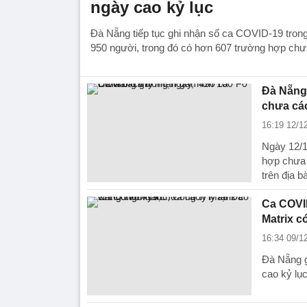
ngày cao kỷ lục
Đà Nẵng tiếp tục ghi nhận số ca COVID-19 trong
950 người, trong đó có hơn 607 trường hợp chưa
Đà Nẵng 
chưa các
16:19 12/1
Ngày 12/1
hợp chưa 
trên địa b
Ca COVID
Matrix c
16:34 09/1
Đà Nẵng g
cao kỷ lụ