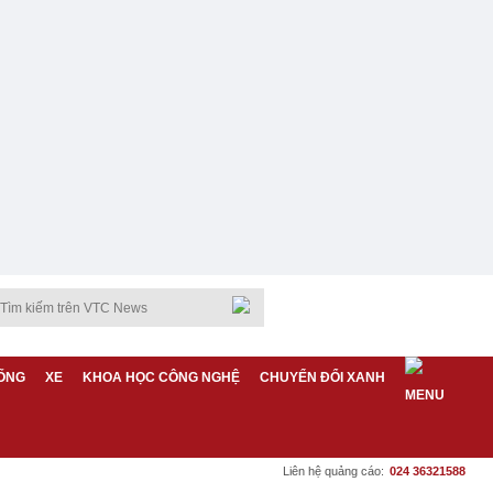
ỐNG
XE
KHOA HỌC CÔNG NGHỆ
CHUYỂN ĐỔI XANH
Liên hệ quảng cáo:
024 36321588