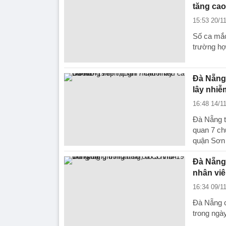
tăng cao
15:53 20/1
Số ca mắc
trường hợ
Đà Nẵng 
lây nhiễ
16:48 14/1
Đà Nẵng t
quan 7 chu
quận Sơn 
Đà Nẵng 
nhân viê
16:34 09/1
Đà Nẵng c
trong ngày