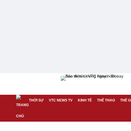
THỜI SỰ
VTC NEWS TV
KINH TẾ
THỂ THAO
THẾ G