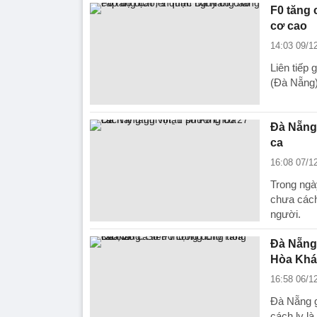
F0 tăng 
cơ cao
14:03 09/1
Liên tiếp
(Đà Nẵng)
Đà Nẵng 
ca
16:08 07/1
Trong ngà
chưa cách
người.
Đà Nẵng:
Hòa Kh
16:58 06/1
Đà Nẵng g
cách ly l