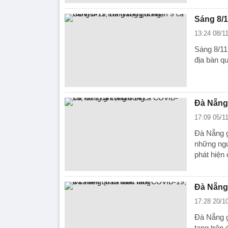
Sáng 8/1
13:24 08/1
Sáng 8/11
địa bàn qu
Đà Nẵng 
17:09 05/1
Đà Nẵng g
những ngườ
phát hiện
Đà Nẵng:
17:28 20/1
Đà Nẵng g
tang trên