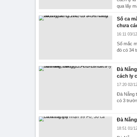
qua lấy m
Số ca m
chưa các
16:11 03/1
Số mắc mớ
đó có 34 
Đà Nẵng:
cách ly 
17:20 02/1
Đà Nẵng t
có 3 trườ
Đà Nẵng 
18:51 01/1