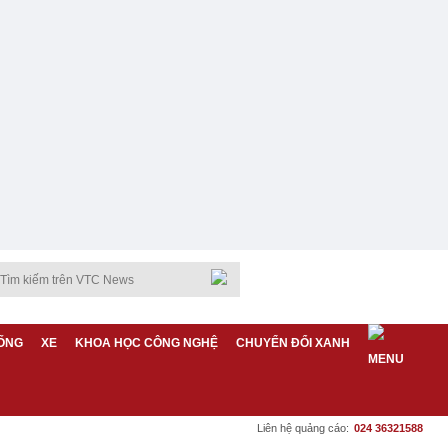
ỐNG
XE
KHOA HỌC CÔNG NGHỆ
CHUYỂN ĐỔI XANH
Liên hệ quảng cáo:
024 36321588