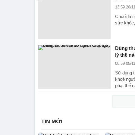
13:59 20/1
Chuối là m
sức khỏe,
Dùng thu
lý thế n
08:59 05/1
Sử dụng t
khoẻ ngườ
phạt thế 
TIN MỚI