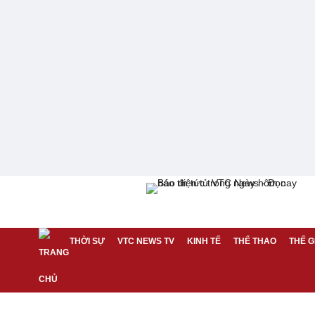
THỜI SỰ
VTC NEWS TV
KINH TẾ
THỂ THAO
THẾ G