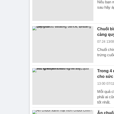
Nếu bạn m
sau hãy á
Chuối bì
càng qu
07:24 13/0
Chuối chí
trứng cuốc
Trong 4 
cho sức
13:00 07/1
Mỗi quả c
phải ai cũ
tốt nhất.
Ăn chuối