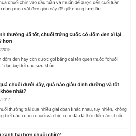
ua chuối chín vào đầu tuần và muốn để được đến cuối tuần
p dụng mẹo vặt đơn giản này để giữ chúng tươi lâu.
nh thường đã tốt, chuối trứng cuốc có đốm đen xì lại
ý hơn
8/2018
n đốm đen hay còn được gọi bằng cái tên quen thuộc “chuối
” đặc biệt tốt cho sức khỏe.
quả chuối dưới đây, quả nào giàu dinh dưỡng và tốt
 khỏe nhất?
1/2017
huối thường trải qua nhiều giai đoạn khác nhau, tuy nhiên, không
ng biết cách chọn chuối và nhìn xem đâu là thời điểm ăn chuối
 xanh hại hơn chuối chín?