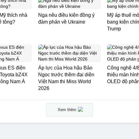
Mỹ thích nhà
Nga nêu điều kiện đồng ý
Mỹ áp thuế mớ
ê tông?
đàm phán về Ukraine
bang kiện chí
Trump
exus ES điện
Áp lực của Hoa hậu Bảo
Công nghệ 4/8
 Toyota bZ4X
Ngọc trước thềm đại diện
thiệu màn hì
Đông Nam Á
Việt Nam thi Miss World
OLED độ phân
2026
Xem thêm