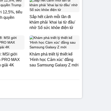
i 12,5%, tiểu
Sắp hết cảnh mỗi lần đi
nh quyền
khám phải 'khai lại từ đầu'
nhờ Sổ sức khỏe điện tử
: MSI giới
Khám phá triết lý thiết kế
nh PRO MAX
'Hình học Cảm xúc' đằng
 giải 4K
sau Samsung Galaxy Z mới