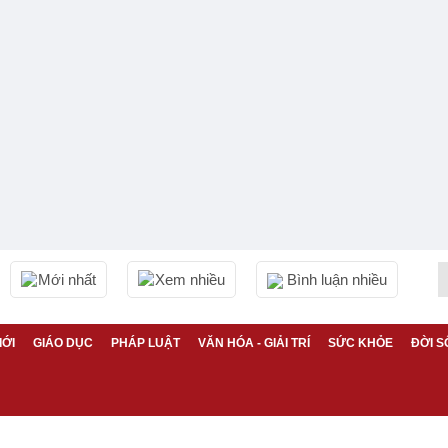
Mới nhất
Xem nhiều
Bình luận nhiều
IỚI
GIÁO DỤC
PHÁP LUẬT
VĂN HÓA - GIẢI TRÍ
SỨC KHỎE
ĐỜI S