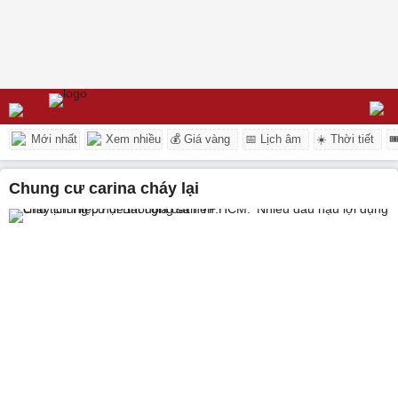
Mới nhất
Xem nhiều
💰 Giá vàng
📅 Lịch âm
☀️ Thời tiết

chung cư carina cháy lại