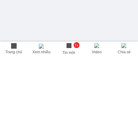
7+
Trang chủ
Xem nhiều
Video
Chia sẻ
Tin mới