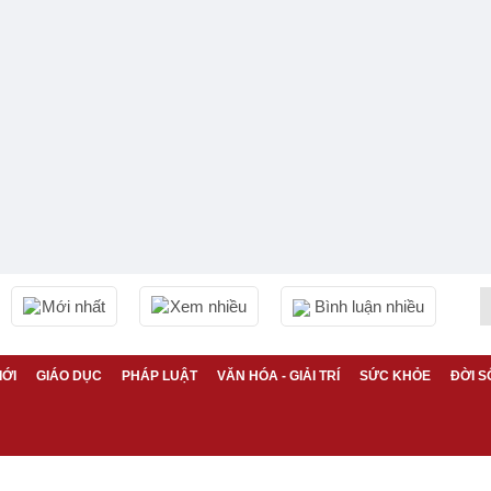
Mới nhất
Xem nhiều
Bình luận nhiều
IỚI
GIÁO DỤC
PHÁP LUẬT
VĂN HÓA - GIẢI TRÍ
SỨC KHỎE
ĐỜI S