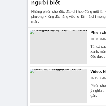
người biết
Những phiên chợ độc đáo chỉ họp đúng một lần và
phương không đặt nặng việc lời lãi mà chỉ mon
mắn.
Phiên ch
10:38 04/0
Tất cả c
xanh, măng
đều được
Video: N
16:15 03/0
Phiên chợ
ý nghĩa c
gần.