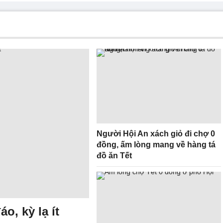
Người Hội An xách giỏ đi chợ 0
đồng, ấm lòng mang về hàng tá
đồ ăn Tết
o, kỳ lạ ít