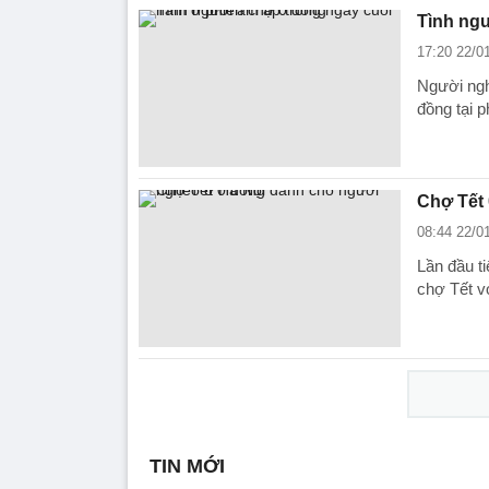
Tình ngư
17:20 22/0
Người ngh
đồng tại p
Chợ Tết
08:44 22/0
Lần đầu t
chợ Tết v
TIN MỚI