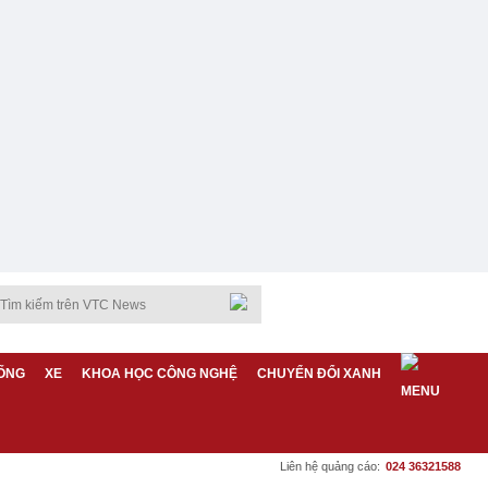
ỐNG
XE
KHOA HỌC CÔNG NGHỆ
CHUYỂN ĐỔI XANH
Liên hệ quảng cáo:
024 36321588