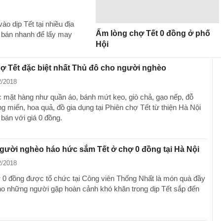
o dịp Tết tại nhiều địa
Ấm lòng chợ Tết 0 đồng ở phố
g bán nhanh để lấy may
Hội
ợ Tết đặc biệt nhất Thủ đô cho người nghèo
2/2018
ác mặt hàng như quần áo, bánh mứt kẹo, giò chả, gạo nếp, đỗ
 miến, hoa quả, đồ gia dụng tại Phiên chợ Tết từ thiện Hà Nội
 bán với giá 0 đồng.
gười nghèo háo hức sắm Tết ở chợ 0 đồng tại Hà Nội
2/2018
 0 đồng được tổ chức tại Công viên Thống Nhất là món quà đầy
ho những người gặp hoàn cảnh khó khăn trong dịp Tết sắp đến