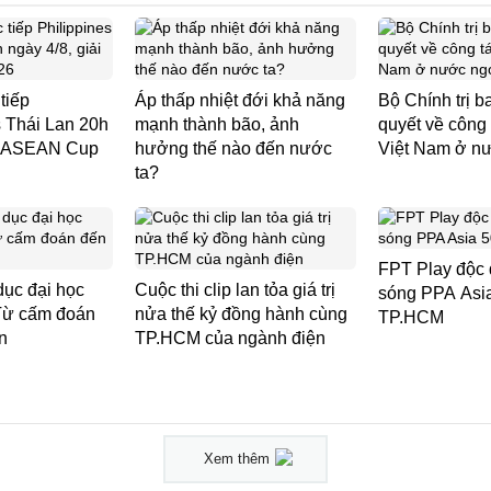
tiếp
Áp thấp nhiệt đới khả năng
Bộ Chính trị 
s Thái Lan 20h
mạnh thành bão, ảnh
quyết về công
ải ASEAN Cup
hưởng thế nào đến nước
Việt Nam ở n
ta?
FPT Play độc 
dục đại học
Cuộc thi clip lan tỏa giá trị
sóng PPA Asia
Từ cấm đoán
nửa thế kỷ đồng hành cùng
TP.HCM
n
TP.HCM của ngành điện
Xem thêm