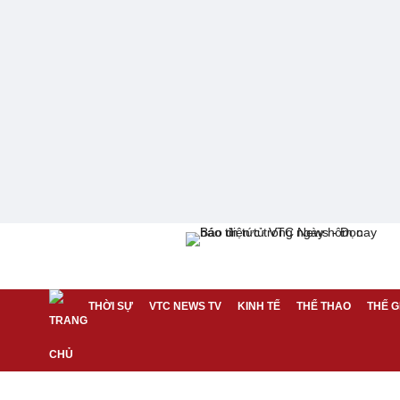
THỜI SỰ
VTC NEWS TV
KINH TẾ
THỂ THAO
THẾ G