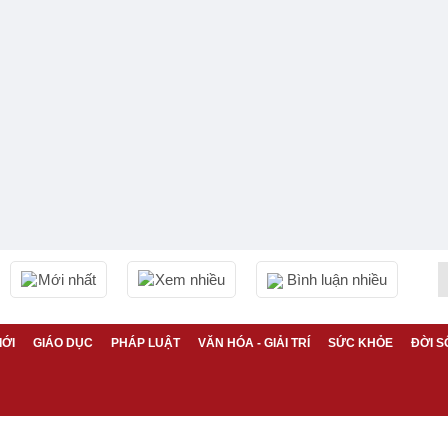
Mới nhất
Xem nhiều
Bình luận nhiều
IỚI
GIÁO DỤC
PHÁP LUẬT
VĂN HÓA - GIẢI TRÍ
SỨC KHỎE
ĐỜI S