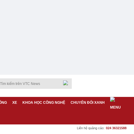
ỐNG
XE
KHOA HỌC CÔNG NGHỆ
CHUYỂN ĐỔI XANH
Liên hệ quảng cáo:
024 36321588