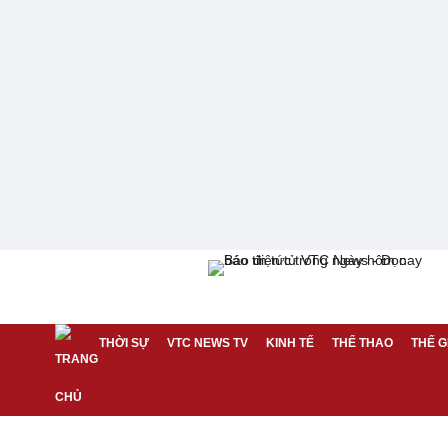
THỜI SỰ
VTC NEWS TV
KINH TẾ
THỂ THAO
THẾ G