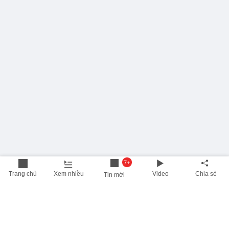
7+
Trang chủ
Xem nhiều
Video
Chia sẻ
Tin mới