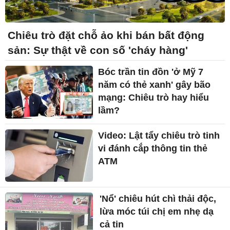
Chiêu trò đặt chỗ ảo khi bán bất động
sản: Sự thật về con số 'cháy hàng'
Bóc trần tin đồn 'ở Mỹ 7
năm có thẻ xanh' gây bão
mạng: Chiêu trò hay hiểu
lầm?
Video: Lật tẩy chiêu trò tinh
vi đánh cắp thông tin thẻ
ATM
'Nổ' chiêu hút chì thải độc,
lừa móc túi chị em nhẹ dạ
cả tin