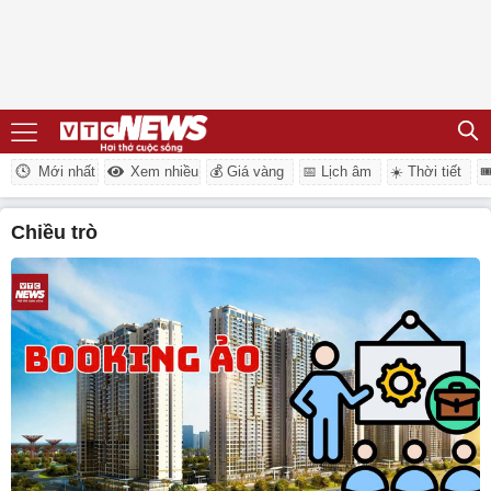
Mới nhất
Xem nhiều
💰 Giá vàng
📅 Lịch âm
☀️ Thời tiết

chiều trò