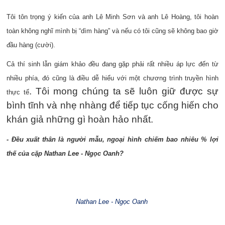
Tôi tôn trọng ý kiến của anh Lê Minh Sơn và anh Lê Hoàng, tôi hoàn
toàn không nghĩ mình bị “dìm hàng” và nếu có tôi cũng sẽ không bao giờ
đầu hàng (cười).
Cả thí sinh lẫn giám khảo đều đang gặp phải rất nhiều áp lực đến từ
nhiều phía, đó cũng là điều dễ hiểu với một chương trình
truy
ền h
ình
. Tôi mong chúng ta sẽ luôn giữ được sự
th
ực t
ế
bình tĩnh và nhẹ nhàng để tiếp tục cống hiến cho
khán giả những gì hoàn hảo nhất.
- Đều xuất thân là người mẫu, ngoại hình chiếm bao nhiêu % lợi
thế của cặp Nathan Lee - Ngọc Oanh?
Nathan Lee - Ngọc Oanh