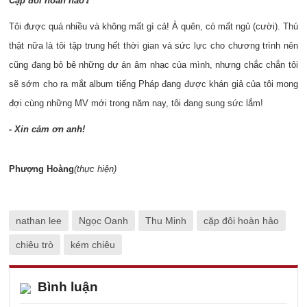
C
ặp
đ
ôi h
o
àn h
ảo
Tôi được quá nhiều và không mất gì cả! À quên, có mất ngủ (cười). Thú
thật nữa là tôi tập trung hết thời gian và sức lực cho chương trình nên
cũng đang bỏ bê những dự án âm nhạc của mình, nhưng chắc chắn tôi
sẽ sớm cho ra mắt album tiếng Pháp đang được khán giả của tôi mong
đợi cùng những MV mới trong năm nay, tôi đang sung sức lắm!
- Xin cảm ơn anh!
Phượng Hoàng
(thực hiện)
nathan lee
Ngọc Oanh
Thu Minh
cặp đôi hoàn hảo
chiêu trò
kém chiêu
Bình luận