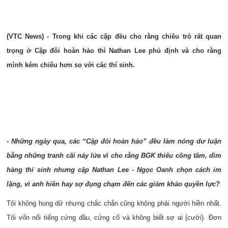
(VTC News) - Trong khi các cặp đều cho rằng chiêu trò rất quan
trọng ở Cặp đôi hoàn hảo thì Nathan Lee phủ đ
ị
nh và cho rằng
mình kém chiêu hơn so với các thí sinh.
- Những ngày qua, các “Cặp đôi hoàn hảo” đều làm nóng dư luận
bằng những tranh cãi nảy lửa vì cho rằng BGK thiếu công tâm, dìm
hàng thí sinh nhưng cặp Nathan Lee - Ngọc Oanh chọn cách im
lặng, vì anh hiền hay sợ đụng chạm đến các giám khảo quyền lực?
Tôi không hung dữ nhưng chắc chắn cũng không phải người hiền nhất.
Tôi vốn nổi tiếng cứng đầu, cứng cổ và không biết sợ ai (cười). Đơn