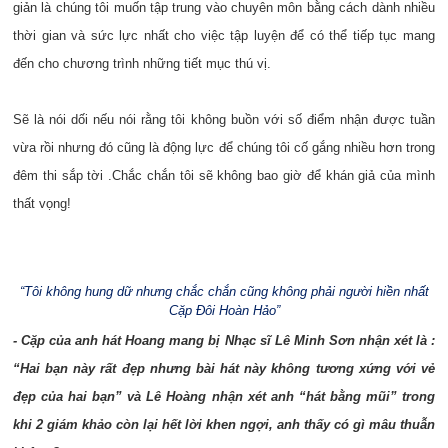
giản là chúng tôi muốn tập trung vào chuyên môn bằng cách dành nhiều
thời gian và sức lực nhất cho việc tập luyện để có thể tiếp tục mang
đến cho chương trình những tiết mục thú vị.
Sẽ là nói dối nếu nói rằng tôi không buồn với số điểm nhận được tuần
vừa rồi nhưng đó cũng là động lực để chúng tôi cố gắng nhiều hơn trong
đêm thi sắp tời .Chắc chắn tôi sẽ không bao giờ để khán giả của mình
thất vọng!
“Tôi không hung dữ nhưng chắc chắn cũng không phải người hiền nhất
Cặp Đôi Hoàn Hảo”
- Cặp của anh hát Hoang mang bị Nhạc sĩ Lê Minh Sơn nhận xét là :
“Hai bạn này rất đẹp nhưng bài hát này không tương xứng với vẻ
đẹp của hai bạn” và Lê Hoàng nhận xét anh “hát bằng mũi” trong
khi 2 giám khảo còn lại hết lời khen ngợi, anh thấy có gì mâu thuẫn