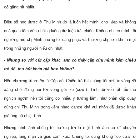
cố gắng rất nhiều.
Điều tôi học được ở Thu Minh đó là luôn hết mình, chơi đẹp và không
quá quan tâm đến những luồng dư luận trái chiều. Không chỉ có mình tôi
ngưỡng mộ chị Minh nhưng tôi càng phục và thương chị hơn khi là một
trong những người hiểu chị nhất.
- Nhưng so với các cặp khác, anh có thấy cặp của mình kém chiêu
trò để thu hút khán giả hơn không?
Nếu chương trình tên là Cặp đôi Chiêu trò thì chúng tôi rớt từ vòng đổ
xăng chứ đừng nói tới vòng gửi xe (cười). Tính tôi vốn rất tếu táo
nghịch ngợm nên tôi cũng có nhiều ý tưởng lắm, như phần clip quay
cùng chị Thu Minh trong đêm nhạc dance khá vui nhộn đã được khán
giả ủng hộ nhiệt tình.
Nhưng hình ảnh chúng tôi hướng tới là một hình ảnh ca sĩ chuyên
nghiệp, lãng mạn và giàu cảm xúc. Chúng tôi cũng không ‘’có cửa‘’ ở