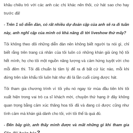
khâu chiêu trò với các anh các chị khác nên thôi, cứ hát sao cho hay
trước đã!
- Trên 1 số diễn đàn, có rất nhiều dự đoán cặp của anh sẽ ra đi tuần
này, anh nghĩ cặp của mình có khả năng đi tới liveshow thứ mấy?
Tôi không theo dõi những diễn đàn nên không biết người ta nói gì, chỉ
biết rằng trên trang cá nhân của tôi luôn có những khán giả ủng hộ tôi
hết mình, họ cho tôi một nguồn năng lượng và cảm hứng tuyệt vời cho
mỗi đêm thi. Tôi đã chuẩn bị tâm lý để ra đi bất cứ lúc nào, mỗi khi
đứng trên sân khấu tôi luôn hát như đó là lần cuối cùng được hát.
Tôi tham gia chương trình vì tôi yêu nó ngay từ mùa đầu tiên khi tôi
xuất hiện trong vai trò ca sĩ khách mời, chuyện thứ hạng ở đây không
quan trọng bằng cảm xúc thăng hoa tôi đã và đang có được cũng như
tình cảm mà khán giả dành cho tôi, với tôi thế là quá đủ.
- Đến bây giờ, anh thấy mình được và mất những gì khi tham gia
?