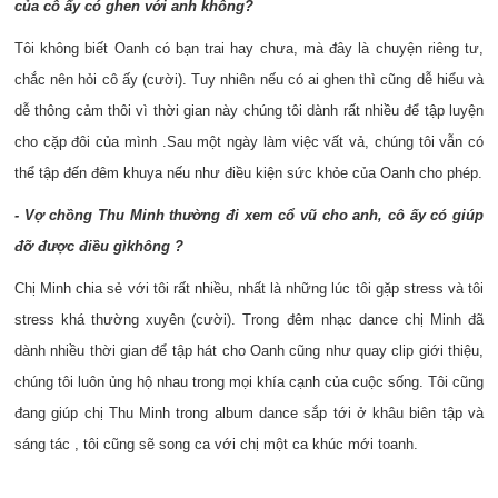
của cô ấy có ghen với anh không?
Tôi không biết Oanh có bạn trai hay chưa, mà đây là chuyện riêng tư,
chắc nên hỏi cô ấy (cười). Tuy nhiên nếu có ai ghen thì cũng dễ hiểu và
dễ thông cảm thôi vì thời gian này chúng tôi dành rất nhiều để tập luyện
cho cặp đôi của mình .Sau một ngày làm việc vất vả, chúng tôi vẫn có
thể tập đến đêm khuya nếu như điều kiện sức khỏe của Oanh cho phép.
- Vợ chồng Thu Minh thường đi xem cổ vũ cho anh, cô ấy có giúp
đỡ được điều gì
không ?
Chị Minh chia sẻ với tôi rất nhiều, nhất là những lúc tôi gặp stress và tôi
stress khá thường xuyên (cười). Trong đêm nhạc dance chị Minh đã
dành nhiều thời gian để tập hát cho Oanh cũng như quay clip giới thiệu,
chúng tôi luôn ủng hộ nhau trong mọi khía cạnh của cuộc sống. Tôi cũng
đang giúp chị Thu Minh trong album dance sắp tới ở khâu biên tập và
sáng tác , tôi cũng sẽ song ca với chị một ca khúc mới toanh.