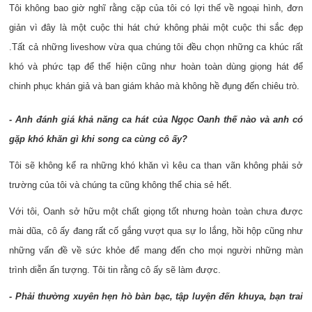
Tôi không bao giờ nghĩ rằng cặp của tôi có lợi thế về ngoại hình, đơn
giản vì đây là một cuộc thi hát chứ không phải một cuộc thi sắc đẹp
.Tất cả những liveshow vừa qua chúng tôi đều chọn những ca khúc rất
khó và phức tạp để thể hiện cũng như hoàn toàn dùng giọng hát để
chinh phục khán giả và ban giám khảo mà không hề đụng đến chiêu trò.
- Anh đánh giá khả năng ca hát của Ngọc Oanh thế nào và anh có
gặp khó khăn gì khi song ca cùng cô ấy?
Tôi sẽ không kể ra những khó khăn vì kêu ca than vãn không phải sở
trường của tôi và chúng ta cũng không thể chia sẻ hết.
Với tôi, Oanh sở hữu một chất giọng tốt nhưng hoàn toàn chưa được
mài dũa, cô ấy đang rất cố gắng vượt qua sự lo lắng, hồi hộp cũng như
những vấn đề về sức khỏe để mang đến cho mọi người những màn
trình diễn ấn tượng. Tôi tin rằng cô ấy sẽ làm được.
- Phải thường xuyên hẹn hò bàn bạc, tập luyện đến khuya, bạn trai