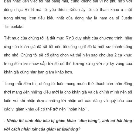
Bạn nhắc đến việc tôi hát bằng mũi, cũng không sai vì nó phù hợp với
dòng nhạc R’n’B mà tôi yêu thích. Điều này tôi có tham khảo ở một
trong những Icon tiêu biểu nhất của dòng này là nam ca sĩ Justin
Timberlake.
Tiết mục của chúng tôi là tiết mục R’nB duy nhất của chương trình, hiệu
ứng của khán giả đã rất tốt nên tôi cũng nghĩ đó là một sự thành công
nho nhỏ .Chúng tôi sẽ cố gắng chọn và thể hiện sao cho đẹp 2 ca khúc
trong đêm liveshow sắp tới để có thể tương xứng với sự kỳ vọng của
khán giả cũng như ban giám khảo hơn.
Trong mỗi đêm thi, c
h
úng t
ôi
luôn mong muốn thử thách bản thân đồng
thời mang đến những điều mới lạ cho khán giả và cả chính mình nên tôi
luôn vui khi nhận được những lời nhận xét xác đáng và quý báu của
các vị giám khảo để có thể trở nên ‘’hoàn hảo‘’ .
- Nhiều thí sinh đều kêu bị giám khảo “dìm hàng”, anh có hài lòng
với cách nhận xét của giám khảo
không?