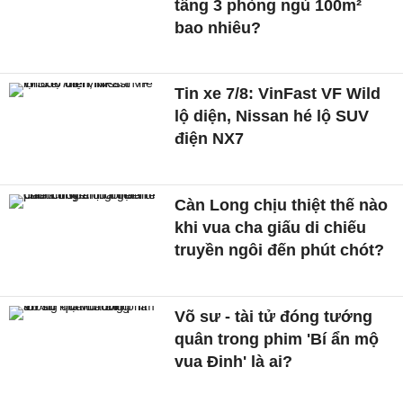
tầng 3 phòng ngủ 100m²
bao nhiêu?
Tin xe 7/8: VinFast VF Wild
lộ diện, Nissan hé lộ SUV
điện NX7
Càn Long chịu thiệt thế nào
khi vua cha giấu di chiếu
truyền ngôi đến phút chót?
Võ sư - tài tử đóng tướng
quân trong phim 'Bí ẩn mộ
vua Đinh' là ai?