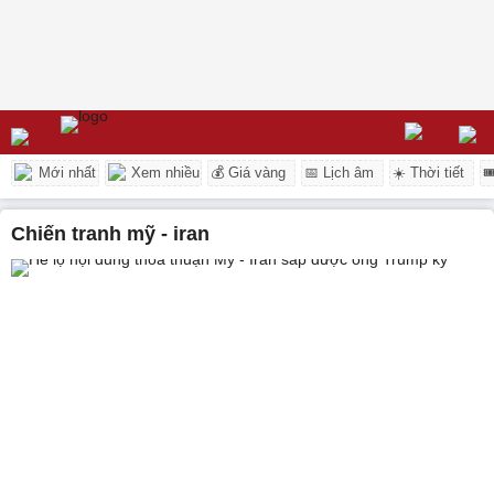
Mới nhất
Xem nhiều
💰 Giá vàng
📅 Lịch âm
☀️ Thời tiết

chiến tranh mỹ - iran