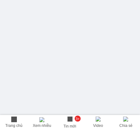
3+
Trang chủ
Xem nhiều
Video
Chia sẻ
Tin mới