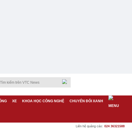
ỐNG
XE
KHOA HỌC CÔNG NGHỆ
CHUYỂN ĐỔI XANH
Liên hệ quảng cáo:
024 36321588