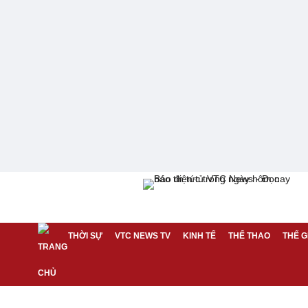
THỜI SỰ
VTC NEWS TV
KINH TẾ
THỂ THAO
THẾ G