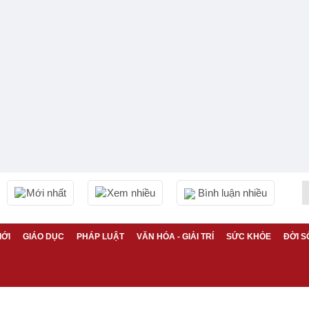
Mới nhất
Xem nhiều
Bình luận nhiều
IỚI
GIÁO DỤC
PHÁP LUẬT
VĂN HÓA - GIẢI TRÍ
SỨC KHỎE
ĐỜI S