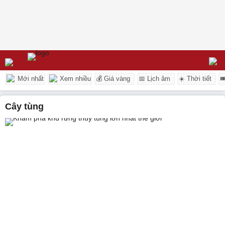
Mới nhất
Xem nhiều
💰 Giá vàng
📅 Lịch âm
☀️ Thời tiết

cây tùng