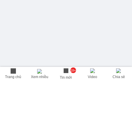
18+
Trang chủ
Xem nhiều
Video
Chia sẻ
Tin mới