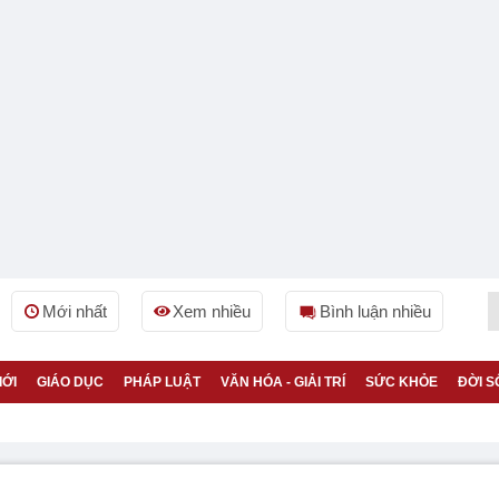
Mới nhất
Xem nhiều
Bình luận nhiều
IỚI
GIÁO DỤC
PHÁP LUẬT
VĂN HÓA - GIẢI TRÍ
SỨC KHỎE
ĐỜI S