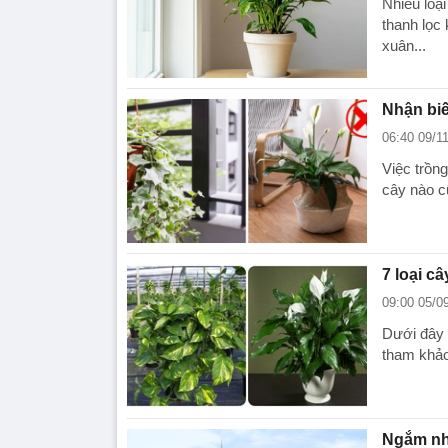
Nhiều loại
thanh lọc 
xuân...
Nhận biế
06:40 09/1
Việc trồng
cây nào cũ
7 loại c
09:00 05/0
Dưới đây l
tham khảo
Ngắm nh