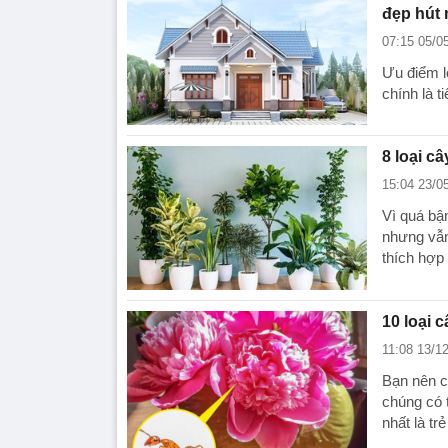
đẹp hút 
07:15 05/0
Ưu điểm l
chính là t
8 loại c
15:04 23/0
Vì quá bậ
nhưng vẫn
thích hợp
10 loại 
11:08 13/1
Bạn nên c
chúng có t
nhất là tr