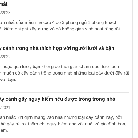
mắt
5/2023
ớn nhất của mẫu nhà cấp 4 có 3 phòng ngủ 1 phòng khách
iết kiệm chi phí xây dựng và có không gian sinh hoạt rộng rãi.
ây cảnh trong nhà thích hợp với người lười và bận
5/2022
n hoặc quá lười, bạn không có thời gian chăm sóc, tưới bón
 muốn có cây cảnh trồng trong nhà; những loại cây dưới đây rất
 với bạn.
cây cảnh gây nguy hiểm nếu được trồng trong nhà
2/2021
ân nhắc khi định mang vào nhà những loại cây cảnh này, bởi
hể gây rủi ro, thậm chí nguy hiểm cho vật nuôi và gia đình bạn,
ẻ em.