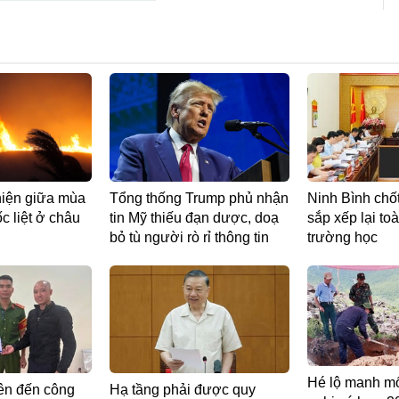
hiện giữa mùa
Tổng thống Trump phủ nhận
Ninh Bình chố
c liệt ở châu
tin Mỹ thiếu đạn dược, doạ
sắp xếp lại to
bỏ tù người rò rỉ thông tin
trường học
Hé lộ manh mối
ên đến công
Hạ tầng phải được quy