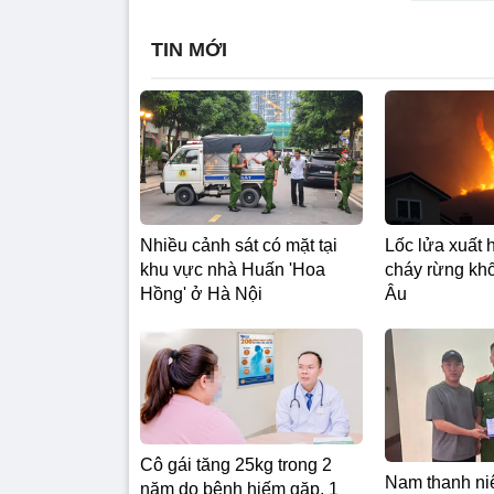
TIN MỚI
Nhiều cảnh sát có mặt tại
Lốc lửa xuất 
khu vực nhà Huấn 'Hoa
cháy rừng khố
Hồng' ở Hà Nội
Âu
Cô gái tăng 25kg trong 2
Nam thanh ni
năm do bệnh hiếm gặp, 1