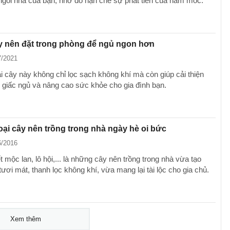
ngôi nhà của bạn, nhờ đó hạn chế sự phát tiển của nấm mốc.
ây nên đặt trong phòng để ngủ ngon hơn
7/2021
i cây này không chỉ lọc sạch không khí mà còn giúp cải thiện
, giấc ngủ và nâng cao sức khỏe cho gia đình bạn.
ại cây nên trồng trong nhà ngày hè oi bức
6/2016
ết mộc lan, lô hội,... là những cây nên trồng trong nhà vừa tạo
ươi mát, thanh lọc không khí, vừa mang lại tài lộc cho gia chủ.
Xem thêm