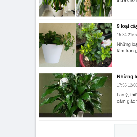
thừa cho 
9 loại c
15:34 21/0
Những loạ
tâm trạng
Những lo
17:55 12/0
Lan ý, thi
cảm giác t