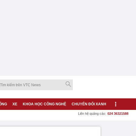
ỐNG
XE
KHOA HỌC CÔNG NGHỆ
CHUYỂN ĐỔI XANH
Liên hệ quảng cáo:
024 36321588