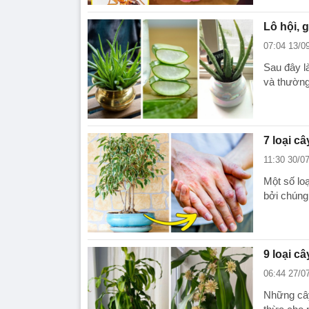
Lô hội, 
07:04 13/0
Sau đây là
và thường
7 loại c
11:30 30/0
Một số lo
bởi chúng
9 loại c
06:44 27/0
Những cây