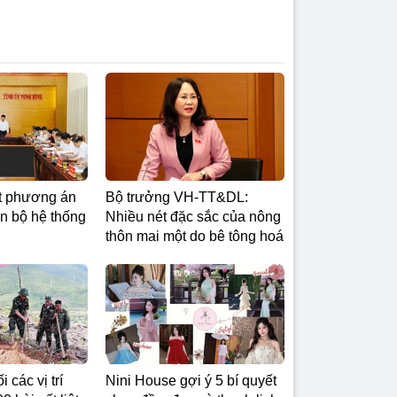
t phương án
Bộ trưởng VH-TT&DL:
àn bộ hệ thống
Nhiều nét đặc sắc của nông
thôn mai một do bê tông hoá
Nini House gợi ý 5 bí quyết
 các vị trí