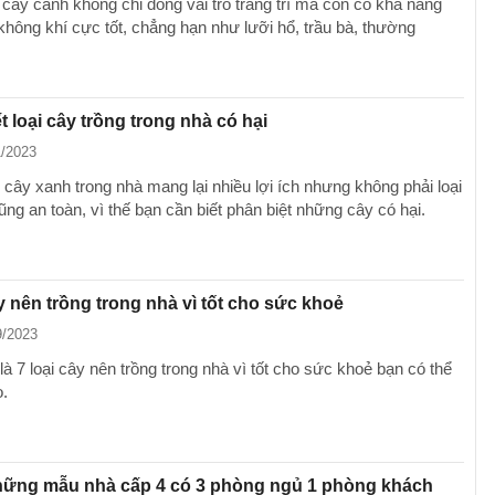
 cây cảnh không chỉ đóng vai trò trang trí mà còn có khả năng
không khí cực tốt, chẳng hạn như lưỡi hổ, trầu bà, thường
t loại cây trồng trong nhà có hại
1/2023
 cây xanh trong nhà mang lại nhiều lợi ích nhưng không phải loại
ng an toàn, vì thế bạn cần biết phân biệt những cây có hại.
ây nên trồng trong nhà vì tốt cho sức khoẻ
9/2023
à 7 loại cây nên trồng trong nhà vì tốt cho sức khoẻ bạn có thể
.
ững mẫu nhà cấp 4 có 3 phòng ngủ 1 phòng khách