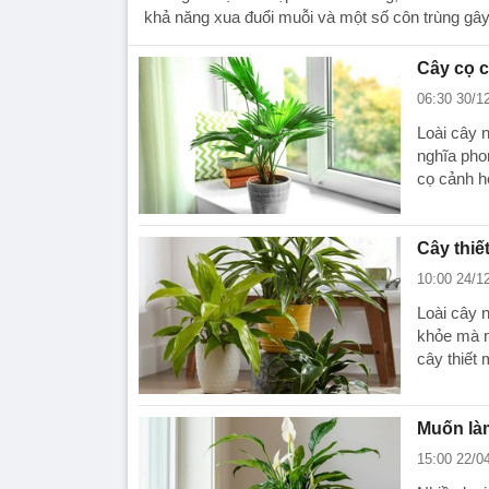
khả năng xua đuổi muỗi và một số côn trùng gây
Cây cọ 
06:30 30/1
Loài cây 
nghĩa pho
cọ cảnh h
Cây thiế
10:00 24/1
Loài cây 
khỏe mà n
cây thiết
Muốn làm
15:00 22/0