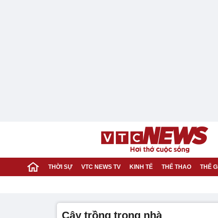
THỜI SỰ
VTC NEWS TV
KINH TẾ
THỂ THAO
THẾ G
cây trồng trong nhà