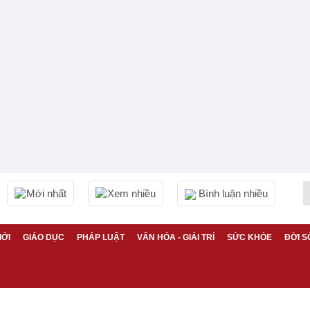
Mới nhất
Xem nhiều
Bình luận nhiều
IỚI
GIÁO DỤC
PHÁP LUẬT
VĂN HÓA - GIẢI TRÍ
SỨC KHỎE
ĐỜI S