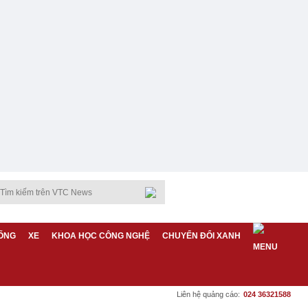
ỐNG
XE
KHOA HỌC CÔNG NGHỆ
CHUYỂN ĐỔI XANH
Liên hệ quảng cáo:
024 36321588