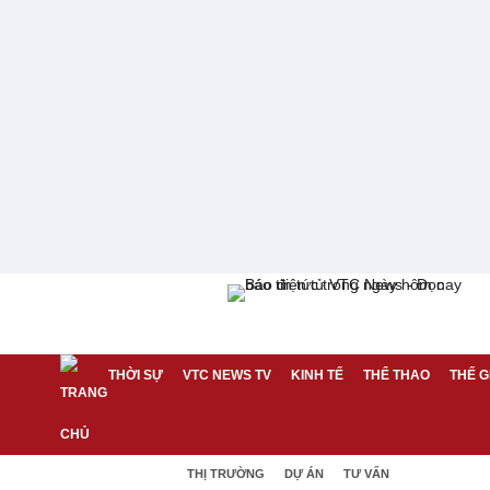
THỜI SỰ
VTC NEWS TV
KINH TẾ
THỂ THAO
THẾ G
THỊ TRƯỜNG
DỰ ÁN
TƯ VẤN