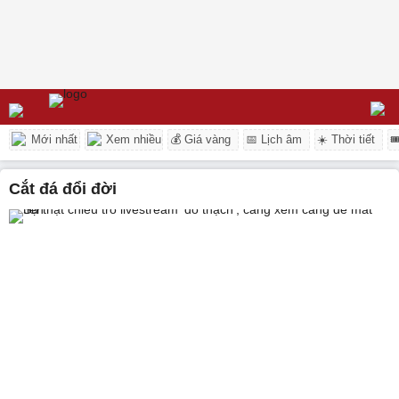
Mới nhất
Xem nhiều
💰 Giá vàng
📅 Lịch âm
☀️ Thời tiết

cắt đá đổi đời