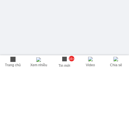
16+
Trang chủ
Xem nhiều
Video
Chia sẻ
Tin mới